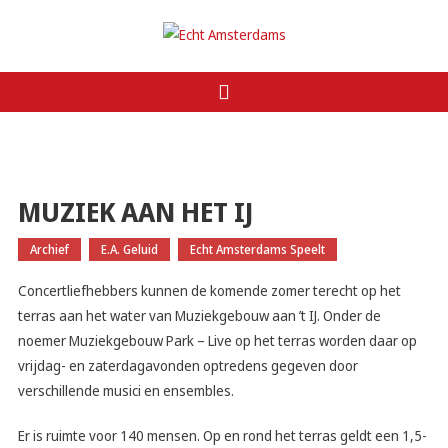
Ga
naar
Echt Amsterdams
de
inhoud
MUZIEK AAN HET IJ
Archief
E.A. Geluid
Echt Amsterdams Speelt
Concertliefhebbers kunnen de komende zomer terecht op het
terras aan het water van Muziekgebouw aan ’t IJ. Onder de
noemer Muziekgebouw Park – Live op het terras worden daar op
vrijdag- en zaterdagavonden optredens gegeven door
verschillende musici en ensembles.
Er is ruimte voor 140 mensen. Op en rond het terras geldt een 1,5-