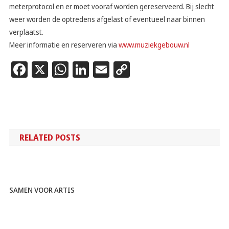
meterprotocol en er moet vooraf worden gereserveerd. Bij slecht
weer worden de optredens afgelast of eventueel naar binnen
verplaatst.
Meer informatie en reserveren via
www.muziekgebouw.nl
Facebook
X
WhatsApp
LinkedIn
Email
Copy
Link
RELATED POSTS
SAMEN VOOR ARTIS