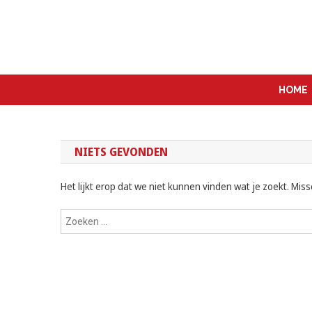
Ga
naar
de
Echt Amsterdams
inhoud
HOME
NIETS GEVONDEN
Het lijkt erop dat we niet kunnen vinden wat je zoekt. Mis
Zoeken
naar: