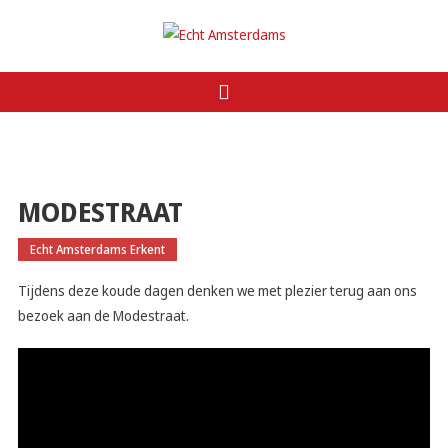
Ga
naar
Echt Amsterdams
de
inhoud
MODESTRAAT
Echt Amsterdams Erkent
Tijdens deze koude dagen denken we met plezier terug aan ons
bezoek aan de Modestraat.