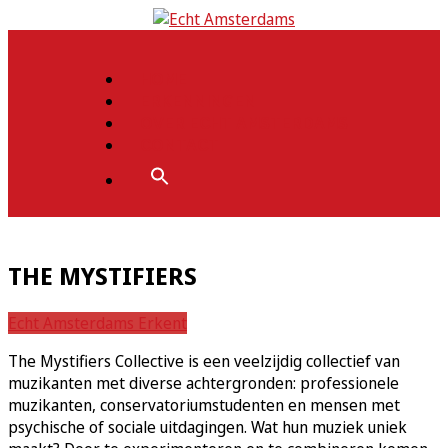
Ga
naar
Echt Amsterdams
de
HOME
inhoud
ERKENNINGEN
OVER ECHT AMSTERDAMS
CONTACT
ZOEK
NAAR:
ZOEKKNOP
THE MYSTIFIERS
Echt Amsterdams Erkent
The Mystifiers Collective is een veelzijdig collectief van
muzikanten met diverse achtergronden: professionele
muzikanten, conservatoriumstudenten en mensen met
psychische of sociale uitdagingen. Wat hun muziek uniek