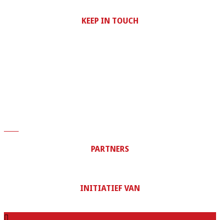
KEEP IN TOUCH
Stichting Echt Amsterdams
TT. Vasumweg 38A
1033 SC Amsterdam – Noord
T + 31 (0)20 261 31 08
info@echtamsterdams.nl
PARTNERS
INITIATIEF VAN