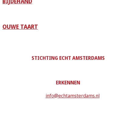
BIJDEHAND
OUWE TAART
STICHTING ECHT AMSTERDAMS
ERKENNEN
Stuur een mail naar
info@echtamsterdams.nl
met daarin de
persoon, organisatie of het initiatief welke volgens jou de
Echt Amsterdamse erkenning verdient. Geef hierbij een
korte motivatie en omschrijf wat jouw link is met de
kandidaat. Echt Amsterdams beoordeeld vervolgens jouw
inzending en laat weten of de aanmelding in aanmerking
komt voor een erkenning.