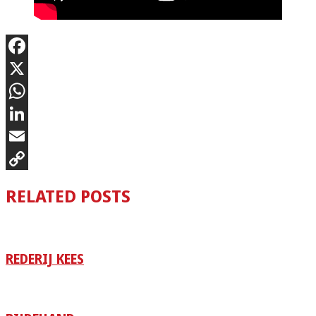
Facebook
X
WhatsApp
LinkedIn
Email
Copy
RELATED POSTS
Link
REDERIJ KEES