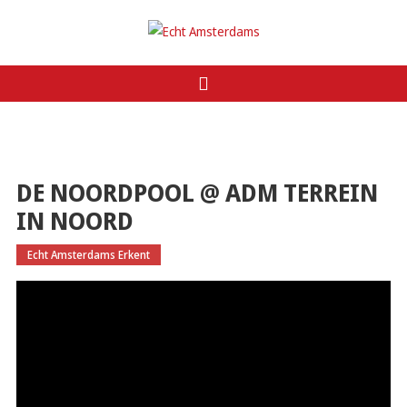
Ga
naar
Echt Amsterdams
de
inhoud
DE NOORDPOOL @ ADM TERREIN
IN NOORD
Echt Amsterdams Erkent